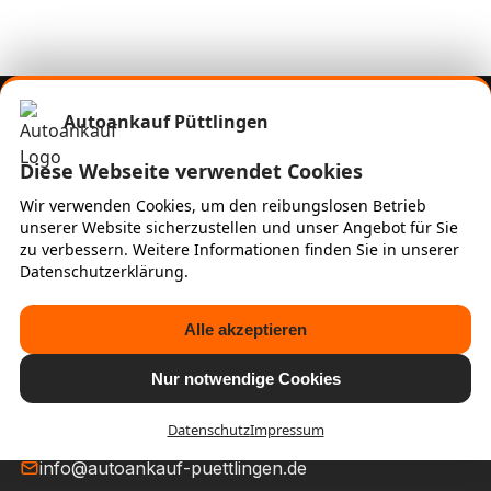
Autoankauf Püttlingen
Über uns
Diese Webseite verwendet Cookies
Wir sind Ihr Ansprechpartner für den schnellen und
Wir verwenden Cookies, um den reibungslosen Betrieb
fairen Autoankauf in Püttlingen. Wir kaufen
unserer Website sicherzustellen und unser Angebot für Sie
Fahrzeuge aller Marken und Zustände – inklusive
zu verbessern. Weitere Informationen finden Sie in unserer
kostenloser Bewertung und unkomplizierter
Datenschutzerklärung.
Abwicklung.
Alle akzeptieren
Kontakt
Nur notwendige Cookies
01523 777 1995
Anfrage Formular
Datenschutz
Impressum
info@autoankauf-puettlingen.de