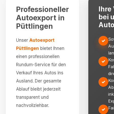
Professioneller
Ihre 
bei 
Autoexport in
Auto
Püttlingen
So
Unser
Autoexport
✓
Au
Püttlingen
bietet Ihnen
la
einen professionellen
Ko
✓
Rundum-Service für den
Fa
Verkauf Ihres Autos ins
dir
Ko
Ausland. Der gesamte
✓
Ab
Ablauf bleibt jederzeit
ink
transparent und
Ex
nachvollziehbar.
Fa
✓