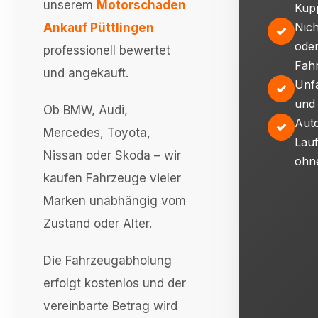
unserem
Motorschaden
Kup
Nich
Ankauf Püttlingen
✓
ode
professionell bewertet
Fah
und angekauft.
Unf
✓
und
Ob BMW, Audi,
Auto
✓
Mercedes, Toyota,
Lauf
Nissan oder Skoda – wir
ohn
kaufen Fahrzeuge vieler
Marken unabhängig vom
Zustand oder Alter.
Die Fahrzeugabholung
erfolgt kostenlos und der
vereinbarte Betrag wird