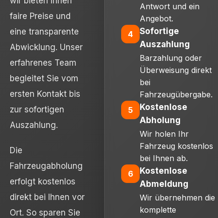
wir bieten Ihnen
Antwort und ein
faire Preise und
Angebot.
Sofortige
eine transparente
4
Auszahlung
Abwicklung. Unser
Barzahlung oder
erfahrenes Team
Überweisung direkt
begleitet Sie vom
bei
ersten Kontakt bis
Fahrzeugübergabe.
Kostenlose
zur sofortigen
5
Abholung
Auszahlung.
Wir holen Ihr
Fahrzeug kostenlos
Die
bei Ihnen ab.
Fahrzeugabholung
Kostenlose
6
erfolgt kostenlos
Abmeldung
direkt bei Ihnen vor
Wir übernehmen die
komplette
Ort. So sparen Sie