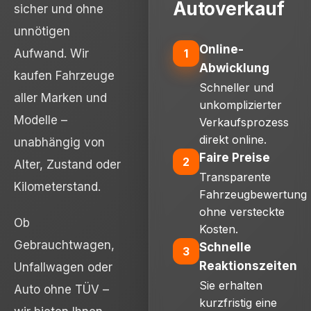
Autoverkauf
sicher und ohne
unnötigen
Online-
1
Aufwand. Wir
Abwicklung
kaufen Fahrzeuge
Schneller und
aller Marken und
unkomplizierter
Modelle –
Verkaufsprozess
direkt online.
unabhängig von
Faire Preise
2
Alter, Zustand oder
Transparente
Kilometerstand.
Fahrzeugbewertung
ohne versteckte
Ob
Kosten.
Gebrauchtwagen,
Schnelle
3
Reaktionszeiten
Unfallwagen oder
Sie erhalten
Auto ohne TÜV –
kurzfristig eine