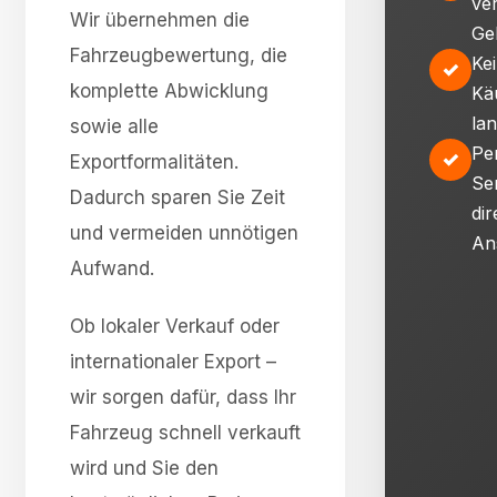
ve
Wir übernehmen die
Ge
Fahrzeugbewertung, die
Ke
✓
komplette Abwicklung
Kä
la
sowie alle
Pe
✓
Exportformalitäten.
Se
Dadurch sparen Sie Zeit
dir
und vermeiden unnötigen
An
Aufwand.
Ob lokaler Verkauf oder
internationaler Export –
wir sorgen dafür, dass Ihr
Fahrzeug schnell verkauft
wird und Sie den