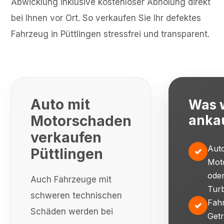
Abwicklung inklusive kostenloser Abholung direkt
bei Ihnen vor Ort. So verkaufen Sie Ihr defektes
Fahrzeug in Püttlingen stressfrei und transparent.
Auto mit
Was 
Motorschaden
anka
verkaufen
Auto
Püttlingen
✓
Mot
ode
Auch Fahrzeuge mit
Tur
schweren technischen
Fah
✓
Schäden werden bei
Getr